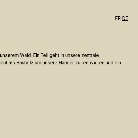
FR
FR
DE
DE
 unserem Wald. Ein Teil geht in unsere zentrale
dient als Bauholz um unsere Häuser zu renovieren und ein
T
GETREIDE
VERARBEITUNG