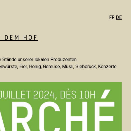
FR
FR
DE
DE
F DEM HOF
ie Stände unserer lokalen Produzenten.
enwürste, Eier, Honig, Gemüse, Müsli, Siebdruck, Konzerte
T
GETREIDE
VERARBEITUNG